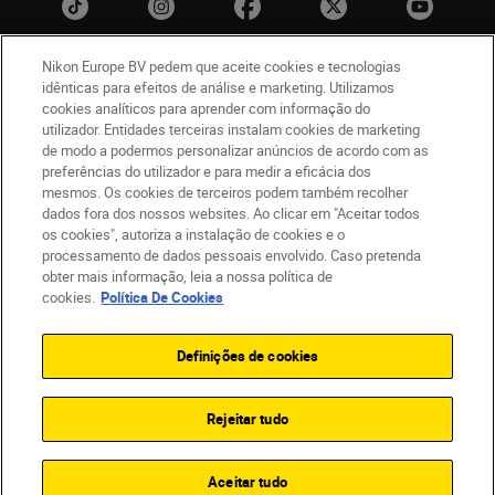
Nikon Europe BV pedem que aceite cookies e tecnologias
idênticas para efeitos de análise e marketing. Utilizamos
cookies analíticos para aprender com informação do
PT
Nikon Sites
utilizador. Entidades terceiras instalam cookies de marketing
Contacte-nos
Aviso de Privacidade
de modo a podermos personalizar anúncios de acordo com as
Termos de utilização
Política de Cookies
preferências do utilizador e para medir a eficácia dos
Definições de Cookies
mesmos. Os cookies de terceiros podem também recolher
dados fora dos nossos websites. Ao clicar em "Aceitar todos
© 2026 Nikon
os cookies", autoriza a instalação de cookies e o
processamento de dados pessoais envolvido. Caso pretenda
obter mais informação, leia a nossa política de
cookies.
Política De Cookies
Back to top
Definições de cookies
Rejeitar tudo
Aceitar tudo