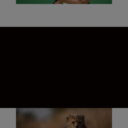
AF assombroso, líder na sua classe
Cálculos de AF contínuo realizados a
velocidades inauditas. Reconhecimento de
motivos em simultâneo mediante
algoritmos avançados de IA. Visualizações
em tempo real sem qualquer tempo de
blackout do EVF. Pode não haver um
algoritmo de boa sorte, mas existe um
sistema de precisão completo.