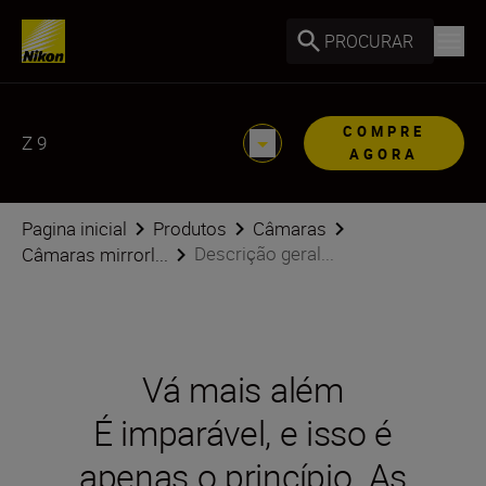
PROCURAR
COMPRE
Z 9
AGORA
Pagina inicial
Produtos
Câmaras
Descrição geral...
Câmaras mirrorl...
Vá mais além
É imparável, e isso é
apenas o princípio. As