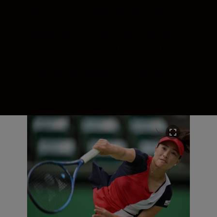
sistema AF mais avançado da Nikon
redefine o conceito de tenacidade.
Disparos durante todo o dia. Horas de
filmagem 8K. Os locais mais extremos. A
ação mais rápida. A Z 9 faz frente às
exigências profissionais mais duras... e
muito mais.