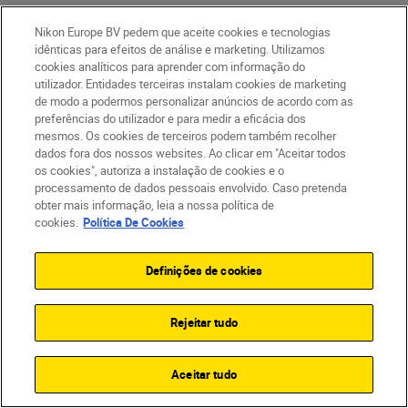
Nikon Europe BV pedem que aceite cookies e tecnologias
idênticas para efeitos de análise e marketing. Utilizamos
Escudo do sensor de imagem
cookies analíticos para aprender com informação do
utilizador. Entidades terceiras instalam cookies de marketing
O novo escudo do sensor de imagem
de modo a podermos personalizar anúncios de acordo com as
protege o sensor do pó e das impressões
preferências do utilizador e para medir a eficácia dos
digitais quando se mudam as objetivas.
mesmos. Os cookies de terceiros podem também recolher
dados fora dos nossos websites. Ao clicar em "Aceitar todos
Objetiva após objetiva, o equipamento está
os cookies", autoriza a instalação de cookies e o
protegido, literalmente.
processamento de dados pessoais envolvido. Caso pretenda
obter mais informação, leia a nossa política de
cookies.
Política De Cookies
Definições de cookies
Rejeitar tudo
Aceitar tudo