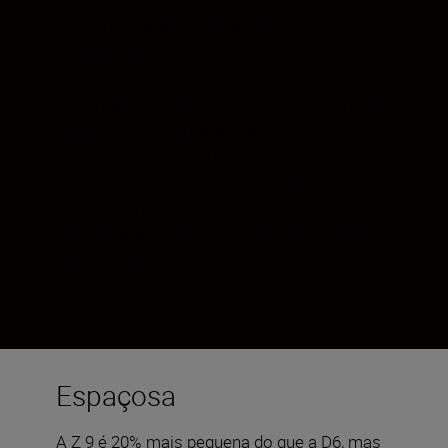
Tal como todas as ferramentas
verdadeiramente excecionais, a Z 9 foi
concebida para desaparecer. Arranque
instantâneo. Peso equilibrado. Construção
robusta. Esta câmara é tão resistente
como se espera de uma máquina
emblemática da Nikon, e tão ágil quanto
deseja. Sentir-se-á muito confortável com
ela nas suas mãos, que não terá de parar
para pensar em nada, exceto no que está a
fotografar.
Espaçosa
A Z 9 é 20% mais pequena do que a D6, mas