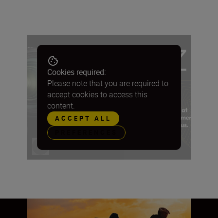
Cookies required:
Please note that you are required to
accept cookies to access this
content.
ACCEPT ALL
PREFERENCES