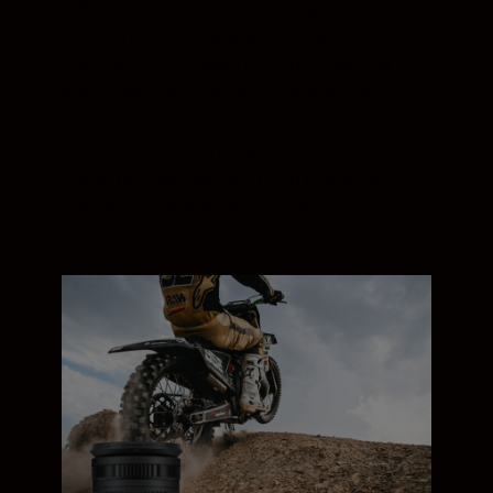
Z 9 fosse digna de uma categoria própria.
Também pode disparar a 20 fps e capturar
mais de 1000 imagens com a máxima
resolução numa só sequência a alta
velocidade. As opções de objetivas são
muito amplas, com mais de 100 objetivas
Nikon rápidas que admitem disparos a
uma velocidade de até 120 fps.¹ ²