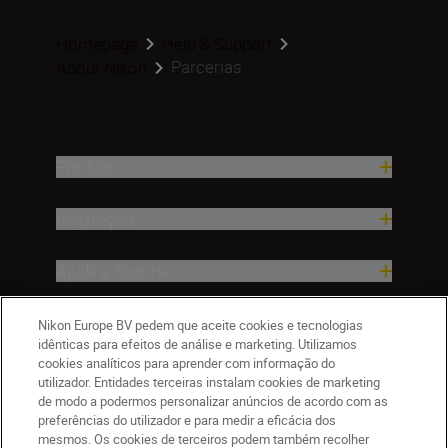
Homepage
Help & Support
Parcerias
About Nikon
Produtos
Inspiração
Ajuda e Suporte
Empresa
Nikon Europe BV pedem que aceite cookies e tecnologias
idênticas para efeitos de análise e marketing. Utilizamos
cookies analíticos para aprender com informação do
utilizador. Entidades terceiras instalam cookies de marketing
de modo a podermos personalizar anúncios de acordo com as
preferências do utilizador e para medir a eficácia dos
mesmos. Os cookies de terceiros podem também recolher