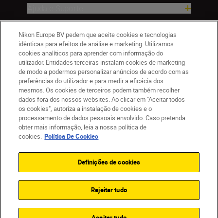
Ajuda e Suporte
Empresa
Nikon Europe BV pedem que aceite cookies e tecnologias
idênticas para efeitos de análise e marketing. Utilizamos
cookies analíticos para aprender com informação do
utilizador. Entidades terceiras instalam cookies de marketing
de modo a podermos personalizar anúncios de acordo com as
preferências do utilizador e para medir a eficácia dos
mesmos. Os cookies de terceiros podem também recolher
dados fora dos nossos websites. Ao clicar em "Aceitar todos
os cookies", autoriza a instalação de cookies e o
processamento de dados pessoais envolvido. Caso pretenda
obter mais informação, leia a nossa política de
PT
Nikon Sites
cookies.
Política De Cookies
Contacte-nos
Aviso de Privacidade
Termos de utilização
Política de Cookies
Definições de cookies
Definições de Cookies
© 2026 Nikon
Rejeitar tudo
Back to top
Aceitar tudo