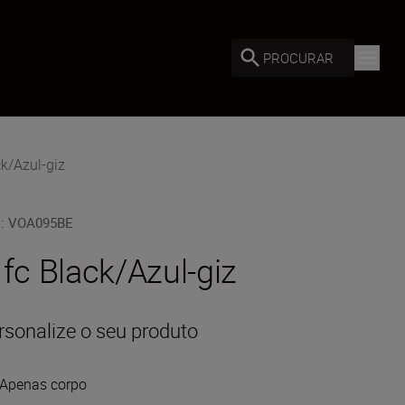
PROCURAR
k/Azul-giz
U
:
VOA095BE
 fc Black/Azul-giz
rsonalize o seu produto
Apenas corpo