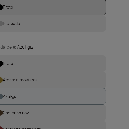
Preto
Prateado
 da pele
:
Azul-giz
Preto
Amarelo-mostarda
Azul-giz
Castanho-noz