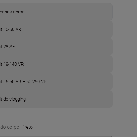
penas corpo
it 16-50 VR
it 28 SE
it 18-140 VR
it 16-50 VR + 50-250 VR
it de vlogging
 do corpo
:
Preto