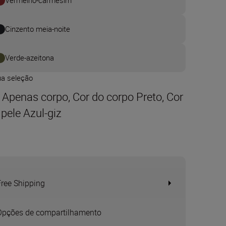
Vermelho-carmesim
Cinzento meia-noite
Verde-azeitona
ua seleção
t Apenas corpo, Cor do corpo Preto, Cor
 pele Azul-giz
Free Shipping
Opções de compartilhamento