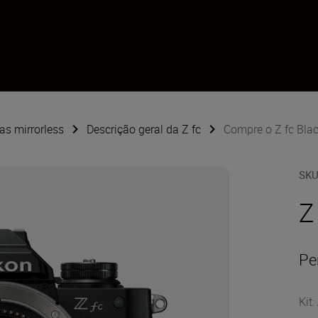
s mirrorless
Descrição geral da Z fc
Compre o Z fc Blac
SK
Z
Pe
Kit
: