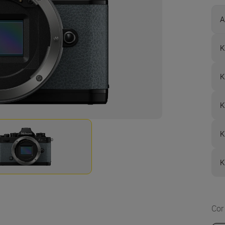
A
K
K
K
K
K
Cor