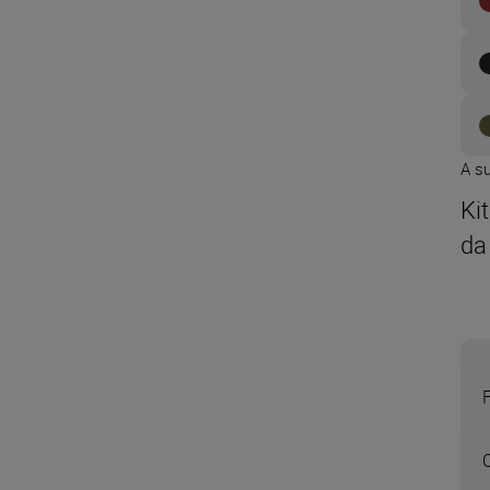
A s
Ki
da