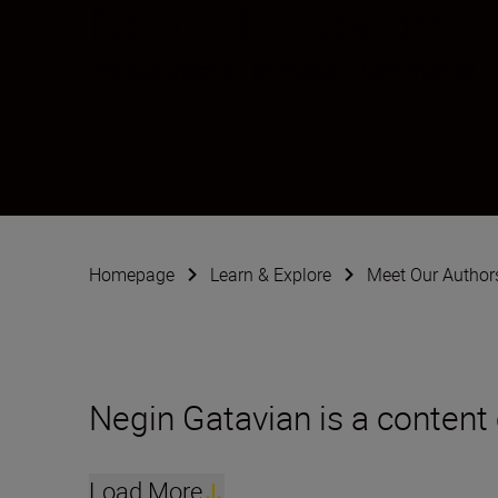
Negin Gatavian
Photographer & Filmmaker
•
Commercial
•
Homepage
Learn & Explore
Meet Our Author
Negin Gatavian is a content 
Load More