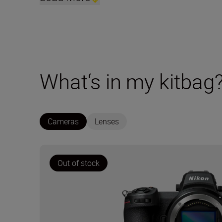
What‘s in my kitbag
Cameras
Lenses
Out of stock