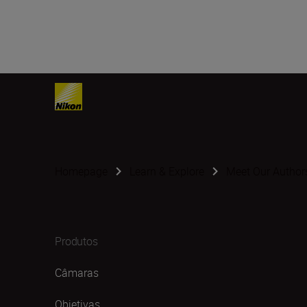
Homepage
Learn & Explore
Meet Our Author
Produtos
Câmaras
Objetivas