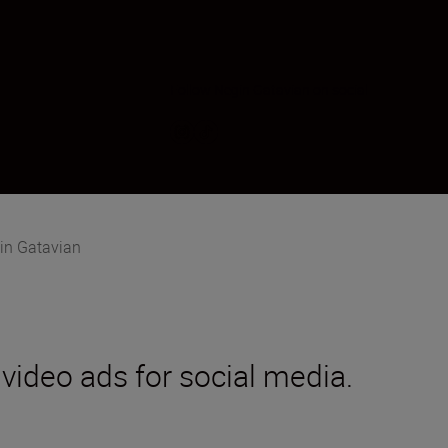
Follow Negin Gatavian on social
in Gatavian
 video ads for social media.