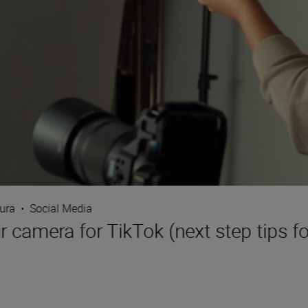
tura
•
Social Media
 camera for TikTok (next step tips for