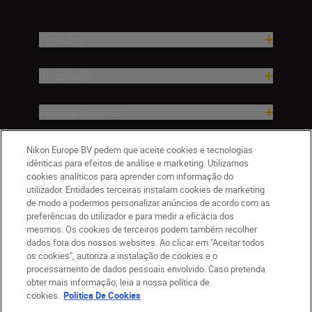
Produtos
Inspiração
Ajuda e Suporte
Empresa
Nikon Europe BV pedem que aceite cookies e tecnologias
idênticas para efeitos de análise e marketing. Utilizamos
cookies analíticos para aprender com informação do
utilizador. Entidades terceiras instalam cookies de marketing
de modo a podermos personalizar anúncios de acordo com as
preferências do utilizador e para medir a eficácia dos
mesmos. Os cookies de terceiros podem também recolher
dados fora dos nossos websites. Ao clicar em "Aceitar todos
os cookies", autoriza a instalação de cookies e o
processamento de dados pessoais envolvido. Caso pretenda
obter mais informação, leia a nossa política de
PT
Nikon Sites
cookies.
Política De Cookies
Contacte-nos
Aviso de Privacidade