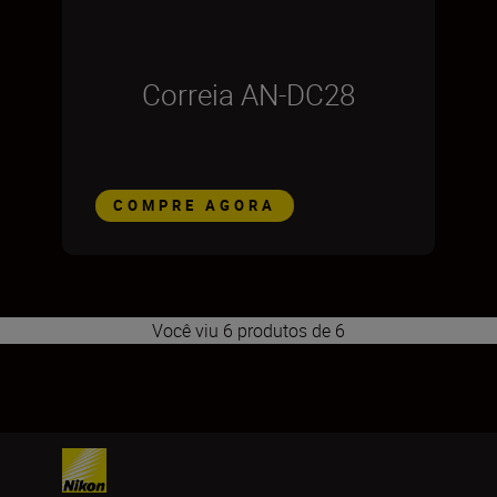
Correia AN-DC28
COMPRE AGORA
Você viu 6 produtos de 6
1
2
3
4
5
6
7
8
9
10
11
12
13
14
15
16
17