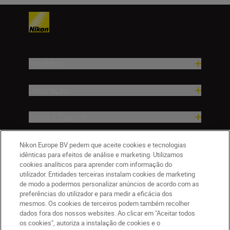
Produtos
Inspiração
Ajuda e Suporte
Empresa
Nikon Europe BV pedem que aceite cookies e tecnologias
idênticas para efeitos de análise e marketing. Utilizamos
cookies analíticos para aprender com informação do
utilizador. Entidades terceiras instalam cookies de marketing
de modo a podermos personalizar anúncios de acordo com as
preferências do utilizador e para medir a eficácia dos
mesmos. Os cookies de terceiros podem também recolher
dados fora dos nossos websites. Ao clicar em "Aceitar todos
os cookies", autoriza a instalação de cookies e o