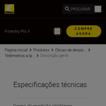
PROCURAR
COMPRE
Forestry Pro II
AGORA
Pagina inicial
Produtos
Óticas de despo...
Descrição geral...
Telémetros a la...
Especificações técnicas
Gama de medição (distância