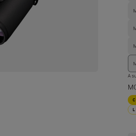
M
M
M
M
A s
MO