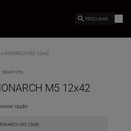
PROCURAR
 o MONARCH M5 12x42
U
:
BAA912YA
ONARCH M5 12x42
ecionar opção
ONARCH M5 10x50