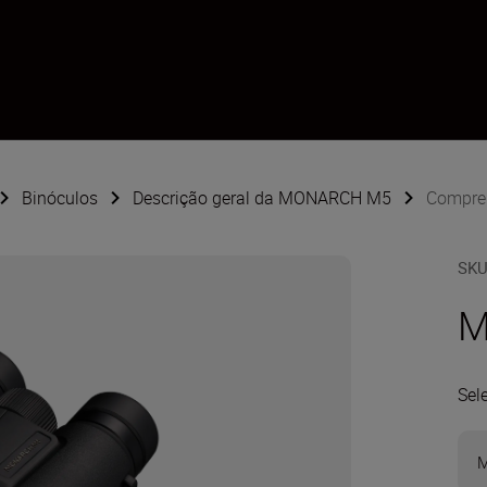
Binóculos
Descrição geral da MONARCH M5
Compre
SK
M
Sel
M