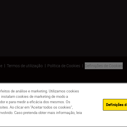
de
Termos de utilização
Política de Cookies
Definições de Cookies
feitos de análise e marketing. Utilizamos cookies
as instalam cookies de marketing de modo a
ador e para medir a eficácia dos mesmos. Os
Definições d
es. Ao clicar em "Aceitar todos os cookies",
volvido. Caso pretenda obter mais informação, leia
Out of stock
COMP