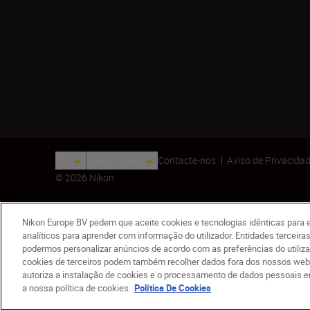
PT
Nikon Sites
Contacte-nos
Aviso de Privacida
© 2026 Nikon
Nikon Europe BV pedem que aceite cookies e tecnologias idênticas para e
analíticos para aprender com informação do utilizador. Entidades terceir
podermos personalizar anúncios de acordo com as preferências do utiliz
cookies de terceiros podem também recolher dados fora dos nossos websit
autoriza a instalação de cookies e o processamento de dados pessoais en
MONARCH M5 12x42
a nossa política de cookies.
Política De Cookies