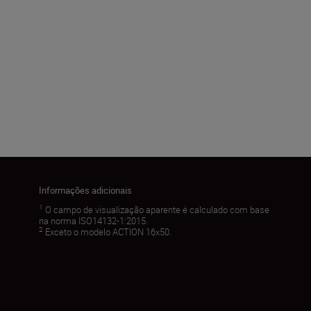
Informações adicionais
1
O campo de visualização aparente é calculado com base
na norma ISO14132-1:2015.
2
Exceto o modelo ACTION 16x50.