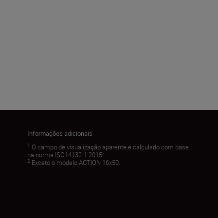
Informações adicionais
1
O campo de visualização aparente é calculado com base
na norma ISO14132-1:2015.
2
Exceto o modelo ACTION 16x50.