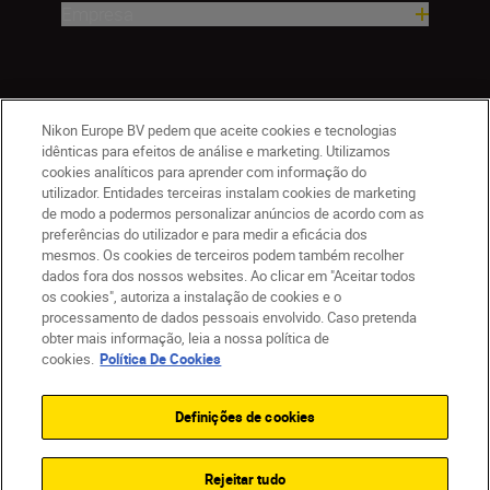
Empresa
Nikon Europe BV pedem que aceite cookies e tecnologias
idênticas para efeitos de análise e marketing. Utilizamos
cookies analíticos para aprender com informação do
utilizador. Entidades terceiras instalam cookies de marketing
de modo a podermos personalizar anúncios de acordo com as
PT
Nikon Sites
preferências do utilizador e para medir a eficácia dos
mesmos. Os cookies de terceiros podem também recolher
Contacte-nos
Aviso de Privacidade
dados fora dos nossos websites. Ao clicar em "Aceitar todos
Termos de utilização
Política de Cookies
os cookies", autoriza a instalação de cookies e o
Definições de Cookies
processamento de dados pessoais envolvido. Caso pretenda
© 2026 Nikon
obter mais informação, leia a nossa política de
cookies.
Política De Cookies
Definições de cookies
Back to top
Rejeitar tudo