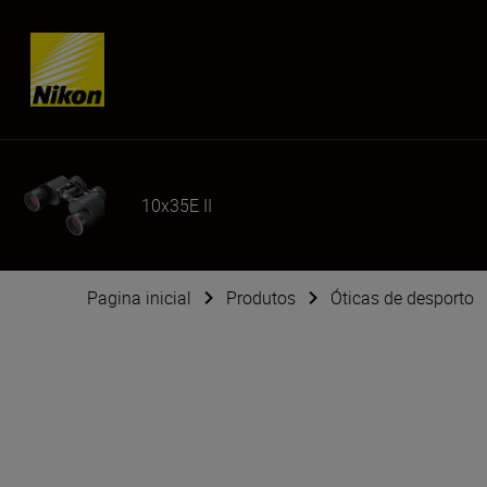
Skip content
10x35E II
Pagina inicial
Produtos
Óticas de desporto