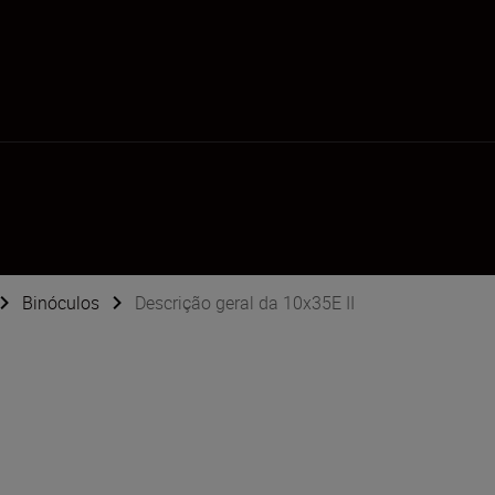
Binóculos
Descrição geral da 10x35E II