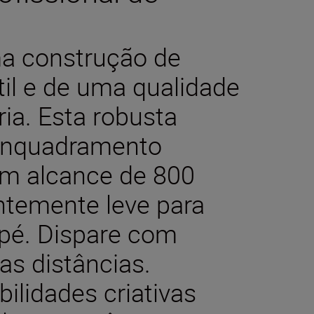
ma construção de
til e de uma qualidade
ia. Esta robusta
 enquadramento
um alcance de 800
temente leve para
pé. Dispare com
gas distâncias.
ilidades criativas