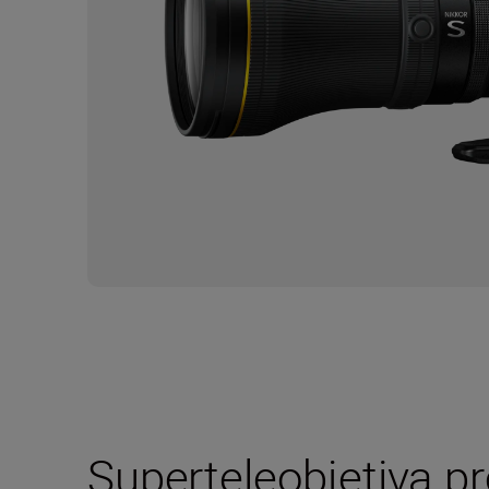
Superteleobjetiva pr