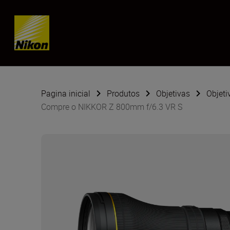
Skip content
Pagina inicial
Produtos
Objetivas
Objeti
Compre o NIKKOR Z 800mm f/6.3 VR S