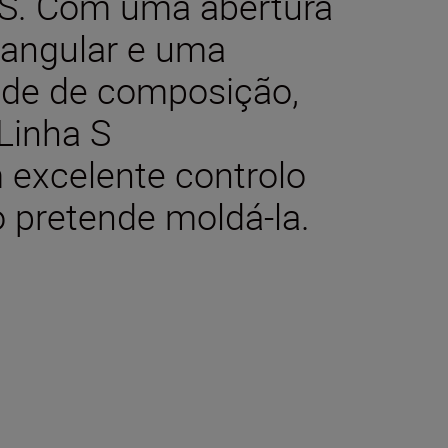
 S. Com uma
abertura
 angular
e uma
ade de composição,
 Linha S
excelente controlo
 pretende moldá-la.