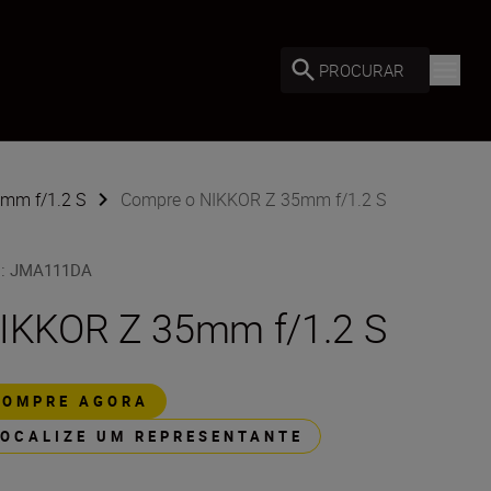
PROCURAR
5mm f/1.2 S
Compre o NIKKOR Z 35mm f/1.2 S
U
:
JMA111DA
IKKOR Z 35mm f/1.2 S
COMPRE AGORA
LOCALIZE UM REPRESENTANTE