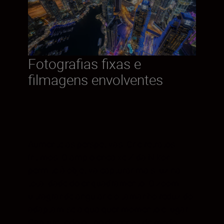
Fotografias fixas e
filmagens envolventes
Aumente as perspetivas. Crie retratos
íntimos. O amplo encaixe Z da Nikon
permite à objetiva capturar mais luz na
totalidade do enquadramento. O zoom
ultragrande angular e o tamanho reduzido
adaptam-se a qualquer momento e lugar.
Capture todo o tipo de cenas de modo