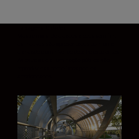
Paisagens. Cidades.
Mostre mais. De cidades a céus sem fim,
os motivos são apresentados com uma
claridade e um nível de detalhe excelentes.
As estrelas e a iluminação pública são
reproduzidas como finos pontos
arredondados.