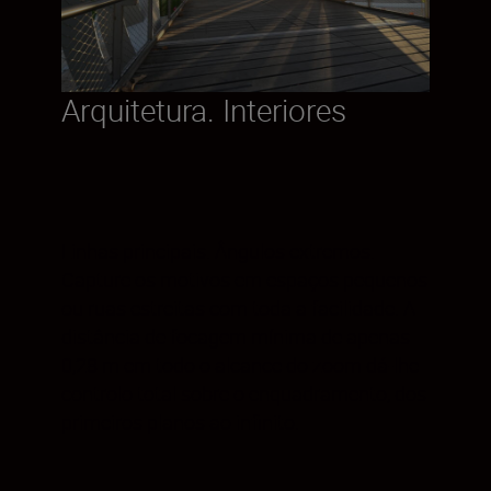
Arquitetura. Interiores
Linhas principais. Ângulos extremos.
Capture os motivos em espaços pequenos
ou ruas estreitas com toda a facilidade. A
distância de focagem mínima de apenas
0,28 m em todo o alcance do zoom dá-lhe
controlo total sobre o enquadramento, dos
primeiros planos ao infinito.