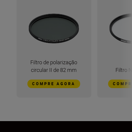
Filtro de polarização
circular II de 82 mm
Filtro
COMPRE AGORA
COMPR