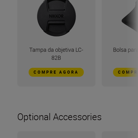
Tampa da objetiva LC-
Bolsa para
82B
COMPRE AGORA
COMPR
Optional Accessories