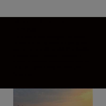
Nítida. Silenciosa.
Precisa.
O sistema de multifocagem e as várias
unidades de AF da NIKKOR Z asseguram
que os motivos são rapidamente focados
e permanecem focados. A focagem é
suave e silenciosa, tornando esta objetiva
ideal tanto para filmagens como para
fotografia.