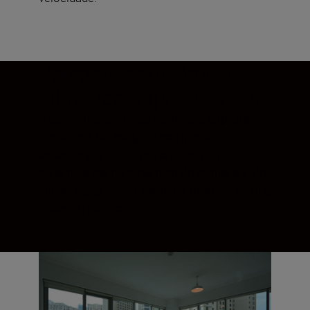
Perspetivas dinâmicas.
Filmagens hipnotizantes.
A configuração ótica permite a captura
filmagens de imagem completa
excecionais que tiram o máximo partido
da ampla gama dinâmica da câmara Z da
Nikon. Faça zoom sobre os momentos que
criam a história.