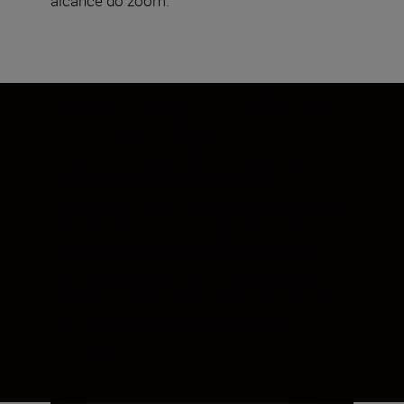
alcance do zoom.
Imagens espetaculares.
Do centro à periferia.
O excecional poder de resolução desta
objetiva com zoom permite uma
reprodução fiel de todos os componentes
de uma cena. A atenuação da luz na
periferia é controlada para preservar a
luminosidade em todo o enquadramento.
Obtêm-se assim uma nitidez do centro à
periferia, cores vivas e contrastes
profundos.