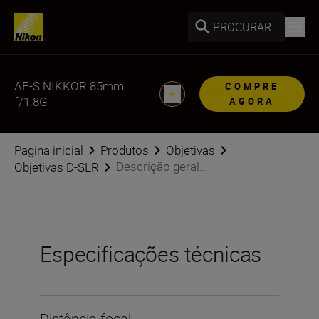
PROCURAR
AF-S NIKKOR 85mm
COMPRE
f/1.8G
AGORA
Pagina inicial
Produtos
Objetivas
Descrição geral...
Objetivas D-SLR
Especificações técnicas
Distância focal