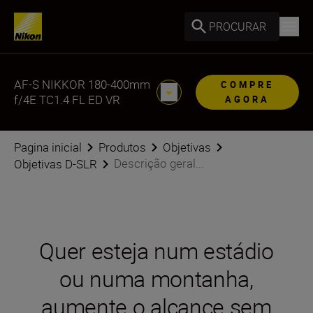
PROCURAR
AF-S NIKKOR 180-400mm
COMPRE
f/4E TC1.4 FL ED VR
AGORA
Pagina inicial
Produtos
Objetivas
Descrição geral...
Objetivas D-SLR
Quer esteja num estádio
ou numa montanha,
aumente o alcance sem