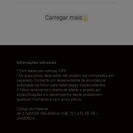
Carregar mais
Informações adicionais
* Com base nas normas CIPA
¹ Os acessórios dedicados não podem ser comprados em
separado. Contacte um representante de assistência
autorizado da Nikon para obter peças sobresselentes.
A Nikon reserva-se o direito de alterar o aspeto, as
especificações e o desempenho deste produto em
qualquer momento e sem aviso prévio.
Código do material
AF-S NIKKOR 180-400mm f/4E TC1.4 FL ED VR –
JAA836DA