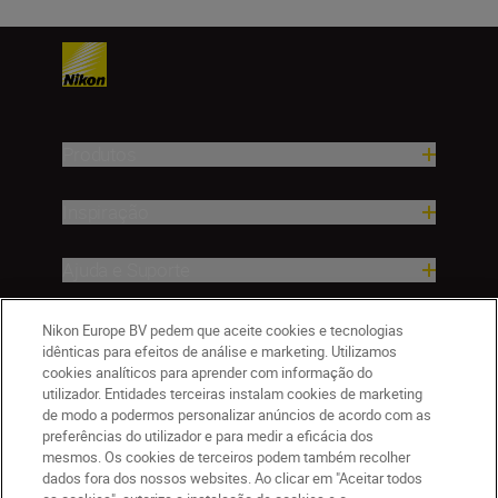
Produtos
Inspiração
Ajuda e Suporte
Empresa
Nikon Europe BV pedem que aceite cookies e tecnologias
idênticas para efeitos de análise e marketing. Utilizamos
cookies analíticos para aprender com informação do
utilizador. Entidades terceiras instalam cookies de marketing
de modo a podermos personalizar anúncios de acordo com as
preferências do utilizador e para medir a eficácia dos
mesmos. Os cookies de terceiros podem também recolher
dados fora dos nossos websites. Ao clicar em "Aceitar todos