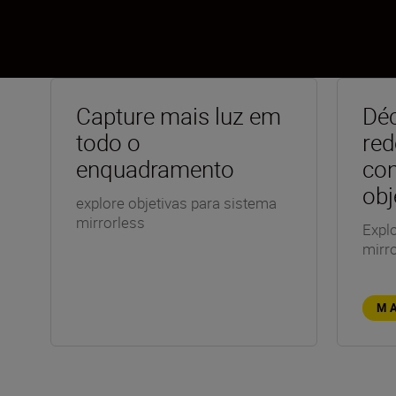
Capture mais luz em
Dé
todo o
red
enquadramento
co
obj
explore objetivas para sistema
mirrorless
Explo
mirr
M