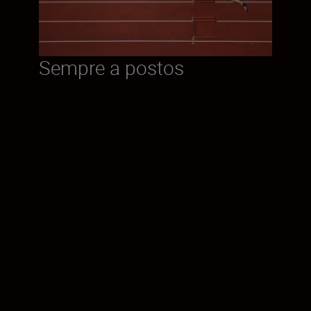
Sempre a postos
Esta objetiva responde com rapidez e
precisão às alterações da focagem
automática. Um diafragma
eletromagnético garante exposições
perfeitas a velocidades de disparo
elevadas.
O seguimento de AF avançado adapta-se
aos motivos em movimento rápido,