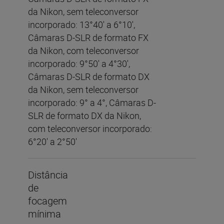
da Nikon, sem teleconversor
incorporado: 13°40' a 6°10',
Câmaras D-SLR de formato FX
da Nikon, com teleconversor
incorporado: 9°50' a 4°30',
Câmaras D-SLR de formato DX
da Nikon, sem teleconversor
incorporado: 9° a 4°, Câmaras D-
SLR de formato DX da Nikon,
com teleconversor incorporado:
6°20' a 2°50'
Distância
de
focagem
mínima