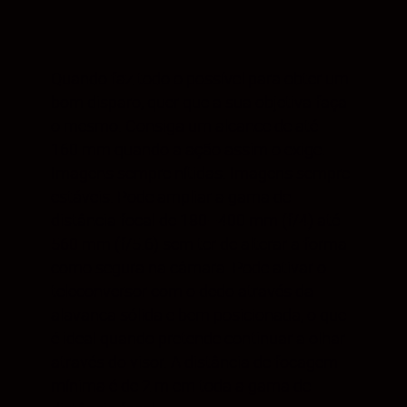
Quando faz todo o possível para obter um
bom disparo, quer que a sua objetiva faça
o mesmo. Consiga um alcance de até
160 mm quando a ação assim o exige.
Imagens sempre nítidas. Imagens sempre
estáveis. Pode ampliar a gama de
distância focal de 180–400 mm (f/4) até
560 mm (f/5.6) sem ter de alterar a forma
como segura na câmara. Pode ativar o
teleconversor com o dedo através da
alavanca sólida e bem posicionada, o que
é ideal quando pretende continuar a olhar
através do visor. A distância de focagem
mínima é de 2 m em toda a gama de