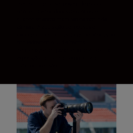
mesmo quando se movem de modo
errático, a velocidades aleatórias, ou
quando se aproximam rapidamente da
câmara. A aquisição de motivos é
excelente, mesmo nas áreas periféricas do
enquadramento. O diafragma
eletromagnético garante um controlo da
exposição rápido e automático e a
máxima precisão.