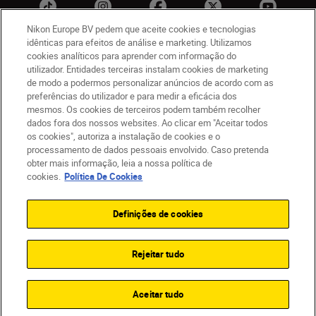
Nikon Europe BV pedem que aceite cookies e tecnologias
idênticas para efeitos de análise e marketing. Utilizamos
cookies analíticos para aprender com informação do
utilizador. Entidades terceiras instalam cookies de marketing
PT
Nikon Sites
de modo a podermos personalizar anúncios de acordo com as
Contacte-nos
Aviso de Privacidade
preferências do utilizador e para medir a eficácia dos
Termos de utilização
Política de Cookies
mesmos. Os cookies de terceiros podem também recolher
dados fora dos nossos websites. Ao clicar em "Aceitar todos
Definições de Cookies
os cookies", autoriza a instalação de cookies e o
© 2026 Nikon
processamento de dados pessoais envolvido. Caso pretenda
obter mais informação, leia a nossa política de
cookies.
Política De Cookies
Back to top
Definições de cookies
Rejeitar tudo
Aceitar tudo