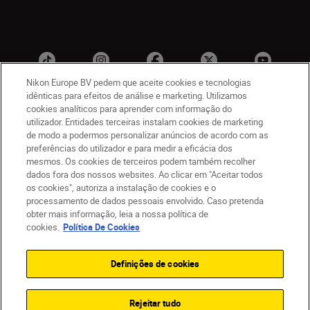
Nikon Europe BV pedem que aceite cookies e tecnologias
idênticas para efeitos de análise e marketing. Utilizamos
cookies analíticos para aprender com informação do
utilizador. Entidades terceiras instalam cookies de marketing
PT
Nikon Sites
de modo a podermos personalizar anúncios de acordo com as
Contacte-nos
Aviso de Privacidade
preferências do utilizador e para medir a eficácia dos
Termos de utilização
Política de Cookies
mesmos. Os cookies de terceiros podem também recolher
dados fora dos nossos websites. Ao clicar em "Aceitar todos
Definições de Cookies
os cookies", autoriza a instalação de cookies e o
© 2026 Nikon
processamento de dados pessoais envolvido. Caso pretenda
obter mais informação, leia a nossa política de
cookies.
Política De Cookies
Back to top
Definições de cookies
Rejeitar tudo