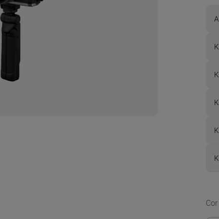
A
K
K
K
K
K
Cor