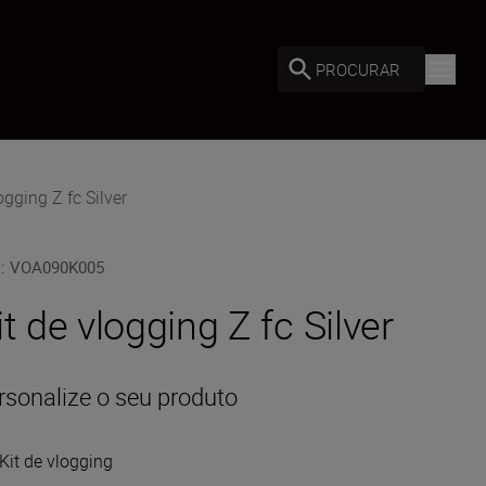
PROCURAR
gging Z fc Silver
U
:
VOA090K005
it de vlogging Z fc Silver
rsonalize o seu produto
Kit de vlogging