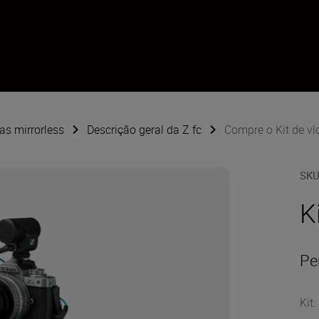
s mirrorless
Descrição geral da Z fc
Compre o Kit de vlo
SK
K
Pe
Kit
: