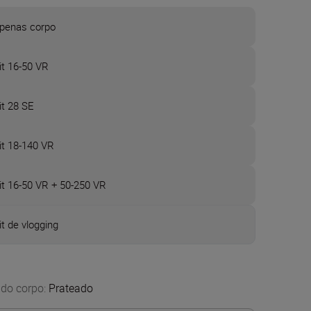
penas corpo
it 16-50 VR
it 28 SE
it 18-140 VR
it 16-50 VR + 50-250 VR
it de vlogging
 do corpo
:
Prateado