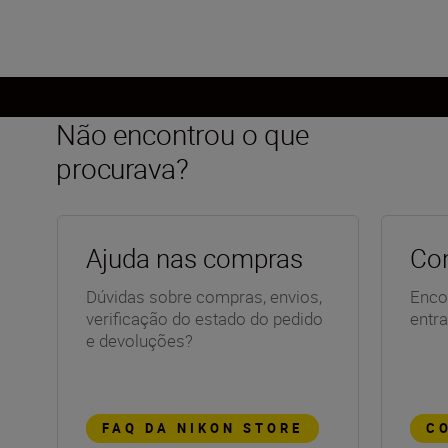
Carregar mais
Não encontrou o que
procurava?
Ajuda nas compras
Con
Dúvidas sobre compras, envios,
Enco
verificação do estado do pedido
entr
e devoluções?
FAQ DA NIKON STORE
C