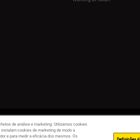
de
Termos de utilização
Política de Cookies
Definições de Cookies
feitos de análise e marketing. Utilizamos cookies
as instalam cookies de marketing de modo a
ador e para medir a eficácia dos mesmos. Os
Definições d