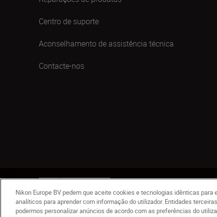
Centro de suporte
Aconselhamento de assistência técnica
Contacte-nos
PT
Nikon Sites
Contacte-nos
Aviso de Privacida
Nikon Europe BV pedem que aceite cookies e tecnologias idênticas para e
© 2026 Nikon
analíticos para aprender com informação do utilizador. Entidades terceir
podermos personalizar anúncios de acordo com as preferências do utiliz