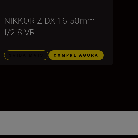
NIKKOR Z DX 16-50mm
f/2.8 VR
SAIBA MAIS
COMPRE AGORA
18
19
20
21
22
23
24
25
26
27
28
29
30
31
32
33
34
35
36
37
38
39
40
41
4