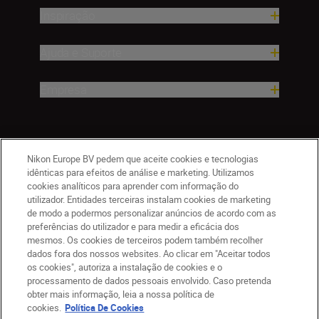
Inspiração
Ajuda e Suporte
Empresa
Nikon Europe BV pedem que aceite cookies e tecnologias
idênticas para efeitos de análise e marketing. Utilizamos
cookies analíticos para aprender com informação do
utilizador. Entidades terceiras instalam cookies de marketing
de modo a podermos personalizar anúncios de acordo com as
preferências do utilizador e para medir a eficácia dos
PT
Nikon Sites
mesmos. Os cookies de terceiros podem também recolher
Contacte-nos
Aviso de Privacidade
dados fora dos nossos websites. Ao clicar em "Aceitar todos
Termos de utilização
Política de Cookies
os cookies", autoriza a instalação de cookies e o
processamento de dados pessoais envolvido. Caso pretenda
Definições de Cookies
obter mais informação, leia a nossa política de
© 2026 Nikon
cookies.
Política De Cookies