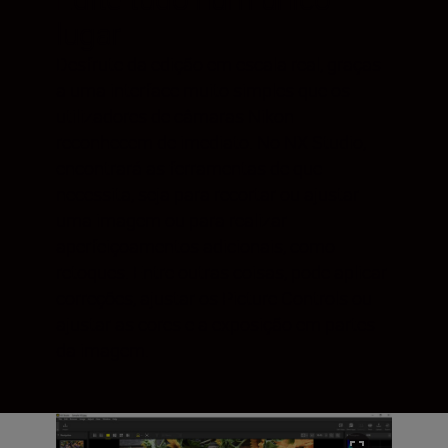
lugar
Desfrute da edição em escala real, graças
a uma interface muito simples que os
utilizadores de câmaras Nikon
reconhecem de imediato. No NX Studio,
encontrará as ferramentas de que
necessita, seja para recortar ou ajustar
uma imagem ou para realizar
aperfeiçoamentos adicionais, como
retoques. Entre outras coisas, pode aplicar
correções, ajustar os Picture Controls ou
ajustar as cores e a exposição em partes
da imagem.