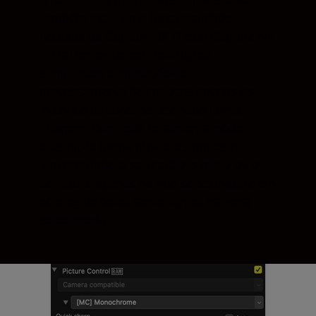
também inclui uma funcionalidade
herdada do Capture NX-D e do Capture NX
2. Os Pontos de controlo da cor
simplificam a aplicação do
processamento de imagens apenas ao
intervalo de cores selecionado numa
imagem. Com esta ferramenta, pode
ajustar, de forma rápida e simples, a
luminosidade, a saturação, o matiz ou o
contraste apenas no raio selecionado e em
objetos de cores semelhantes na zona
selecionada.