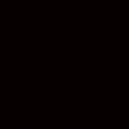
Picture Control, Equilíbrio de brancos,
Exposição, D-lighting ativo e Redução de
ruído. Além disso, são suportadas opções
de edição para formatos como JPEG e
TIFF.
Navegação mais
inteligente
É fundamental ter um navegador de
imagens inteligente e intuitivo, sobretudo
quando a quantidade de fotografias e de
filmagens a ordenar é cada vez maior. NX
Studio faz exatamente isso: foi concebido
para ajudar a poupar tempo e trabalhar de
forma mais inteligente. O software otimiza
o fluxo de trabalho de navegação com