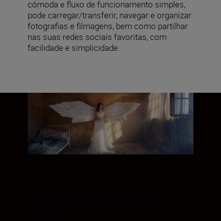
cómoda e fluxo de funcionamento simples,
pode carregar/transferir, navegar e organizar
fotografias e filmagens, bem como partilhar
nas suas redes sociais favoritas, com
facilidade e simplicidade.
Organize. Identifique.
Reveja.