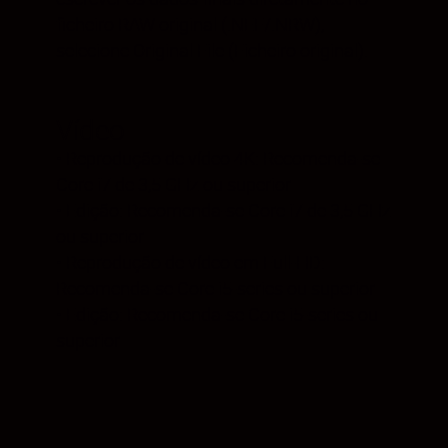
ficheiro RAW original (.NEF/.NRW),
selecione Original File (Ficheiro original).
Vídeo
• Reprodução de vídeo 4K: Recomenda-se
Core i7 de 3,5 GHz ou superior
• Edição: Recomenda-se Core i7 de 3,5 GHz
ou superior
• Reprodução de vídeo em Full-HD:
Recomenda-se Core i5-series ou superior
• Edição: Recomenda-se Core i5-series ou
superior