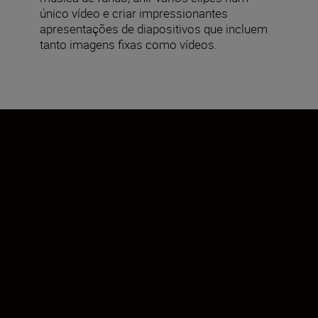
único vídeo e criar impressionantes
apresentações de diapositivos que incluem
tanto imagens fixas como vídeos.
Luminosidade.
Cromatismo. Matiz.
Definidos com precisão
para si
Ilumine um céu azul ou aumente a
saturação de umas flores específicas num
campo sem adicionar um tom de cor às
cores neutras. A ferramenta LCH, uma
nova funcionalidade exclusiva do NX
Studio, permite-lhe afinar a luminosidade,