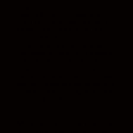
O prático conjunto de ferramentas de
organização e de identificação do NX
Studio permite simplificar o processo de
revisão. Combine imagens capturadas em
formato RAW e JPEG ou visualize-as de
forma individual, ative ou desative as
informações da imagem ou o histograma,
e rode, identifique ou classifique as
imagens individualmente ou em grupo.
Tudo isto está ao seu alcance. Além disso,
pode ver uma sobreposição dos pontos de
focagem em qualquer imagem capturada
com uma câmara Nikon.
Metadados. À sua maneira.
Se utiliza informações XMP/IPTC, o NX