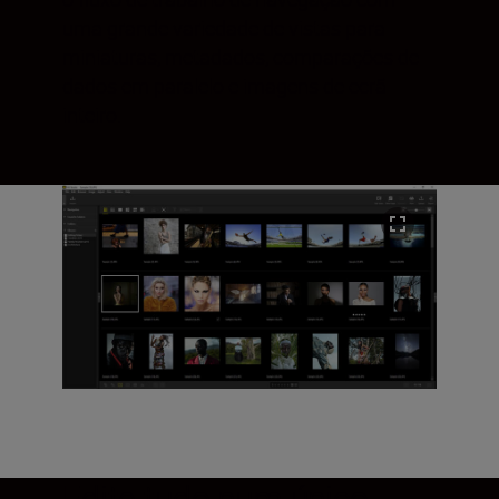
uma grande variedade de vistas para
miniaturas, metadados, comparações de
dados em paralelo e imagens de ecrã
inteiro.
Edite tudo num único