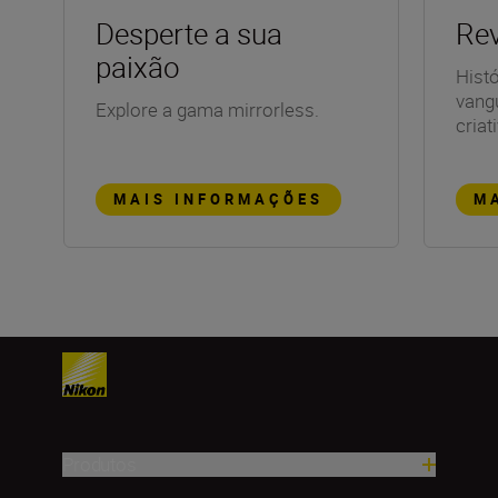
Desperte a sua
Rev
paixão
Histó
vang
Explore a gama mirrorless.
criat
MAIS INFORMAÇÕES
M
Produtos