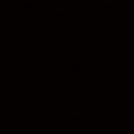
Studio permitirá editar as informações ou
utilizar as predefinições integradas no
programa.
Estabeleça o fluxo de
trabalho
O NX Studio é uma funcionalidade
completamente nova que lhe permite
selecionar entre dois formatos diferentes
para guardar os dados finais da pós-
edição. Caso deseje uma opção não
destrutiva que mantenha os dados RAW
originais, escolha o formato de ficheiro
sidecar, que cria um ficheiro de ajuste de
acompanhamento. Por outro lado, para
escrever os dados finais diretamente no