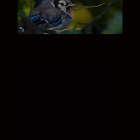
NX Studio está atualizado com as
informações mais recentes das câmaras
Nikon para ficheiros de imagem RAW .NEF
e .NRW, pelo que pode trabalhar com os
dados de imagem mais puros sem
interpretações nem modificações das
informações do ficheiro. Isto garante que
tirará sempre o máximo partido dos seus
ficheiros .NEF ou .NRW, ao mesmo tempo
que tem acesso às funcionalidades de