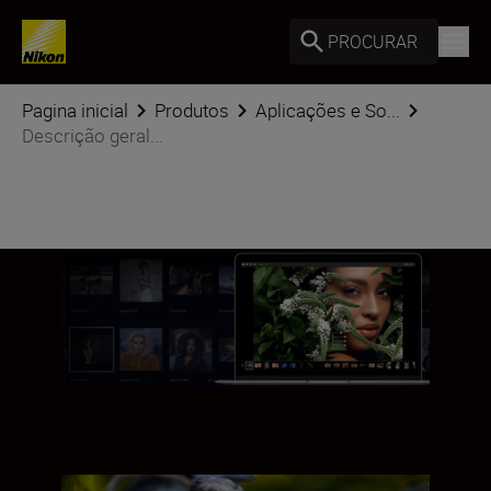
PROCURAR
Pagina inicial
Produtos
Aplicações e So...
Descrição geral...