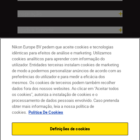
Inspiração
Ajuda e Suporte
Empresa
Nikon Europe BV pedem que aceite cookies e tecnologias
idênticas para efeitos de análise e marketing. Utilizamos
cookies analíticos para aprender com informação do
utilizador. Entidades terceiras instalam cookies de marketing
de modo a podermos personalizar anúncios de acordo com as
preferências do utilizador e para medir a eficácia dos
mesmos. Os cookies de terceiros podem também recolher
dados fora dos nossos websites. Ao clicar em "Aceitar todos
os cookies", autoriza a instalação de cookies e o
processamento de dados pessoais envolvido. Caso pretenda
obter mais informação, leia a nossa política de
PT
Nikon Sites
cookies.
Política De Cookies
Contacte-nos
Aviso de Privacidade
Termos de utilização
Política de Cookies
Definições de cookies
Definições de Cookies
© 2026 Nikon