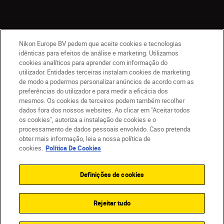
Nikon Europe BV pedem que aceite cookies e tecnologias
idênticas para efeitos de análise e marketing. Utilizamos
cookies analíticos para aprender com informação do
utilizador. Entidades terceiras instalam cookies de marketing
de modo a podermos personalizar anúncios de acordo com as
PT
Nikon Sites
preferências do utilizador e para medir a eficácia dos
mesmos. Os cookies de terceiros podem também recolher
Contacte-nos
Aviso de Privacidade
dados fora dos nossos websites. Ao clicar em "Aceitar todos
Termos de utilização
Política de Cookies
os cookies", autoriza a instalação de cookies e o
Definições de Cookies
processamento de dados pessoais envolvido. Caso pretenda
© 2026 Nikon
obter mais informação, leia a nossa política de
cookies.
Política De Cookies
Definições de cookies
Back to top
Rejeitar tudo