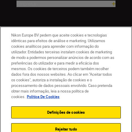
Empresa
Nikon Europe BV pedem que aceite cookies e tecnologias
idênticas para efeitos de análise e marketing. Utilizamos
cookies analíticos para aprender com informação do
utilizador. Entidades terceiras instalam cookies de marketing
de modo a podermos personalizar anúncios de acordo com as
PT
Nikon Sites
preferências do utilizador e para medir a eficácia dos
mesmos. Os cookies de terceiros podem também recolher
Contacte-nos
Aviso de Privacidade
dados fora dos nossos websites. Ao clicar em "Aceitar todos
Termos de utilização
Política de Cookies
os cookies", autoriza a instalação de cookies e o
Definições de Cookies
processamento de dados pessoais envolvido. Caso pretenda
© 2026 Nikon
obter mais informação, leia a nossa política de
cookies.
Política De Cookies
Definições de cookies
Back to top
Rejeitar tudo