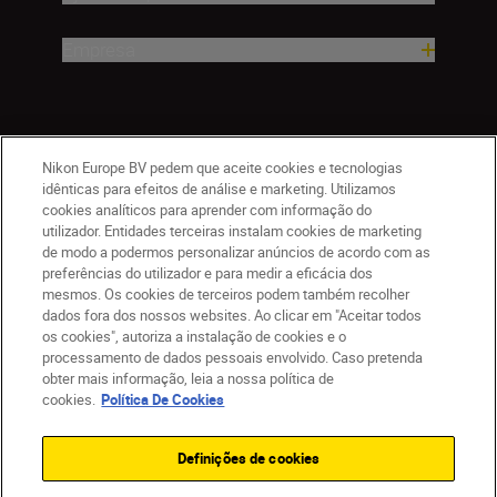
Empresa
Nikon Europe BV pedem que aceite cookies e tecnologias
idênticas para efeitos de análise e marketing. Utilizamos
cookies analíticos para aprender com informação do
utilizador. Entidades terceiras instalam cookies de marketing
de modo a podermos personalizar anúncios de acordo com as
PT
Nikon Sites
preferências do utilizador e para medir a eficácia dos
mesmos. Os cookies de terceiros podem também recolher
Contacte-nos
Aviso de Privacidade
dados fora dos nossos websites. Ao clicar em "Aceitar todos
Termos de utilização
Política de Cookies
os cookies", autoriza a instalação de cookies e o
Definições de Cookies
processamento de dados pessoais envolvido. Caso pretenda
© 2026 Nikon
obter mais informação, leia a nossa política de
cookies.
Política De Cookies
Definições de cookies
Back to top