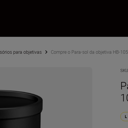
sórios para objetivas
Compre o Para-sol da objetiva HB-10
SK
P
1