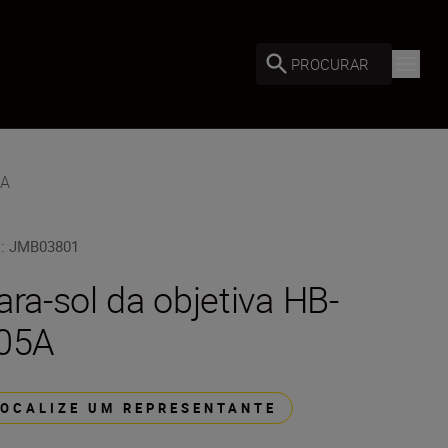
PROCURAR
5A
U
:
JMB03801
ara-sol da objetiva HB-
05A
LOCALIZE UM REPRESENTANTE