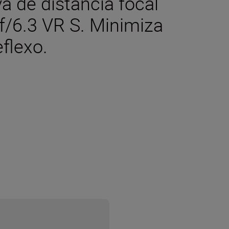
va de distância focal
/6.3 VR S. Minimiza
eflexo.