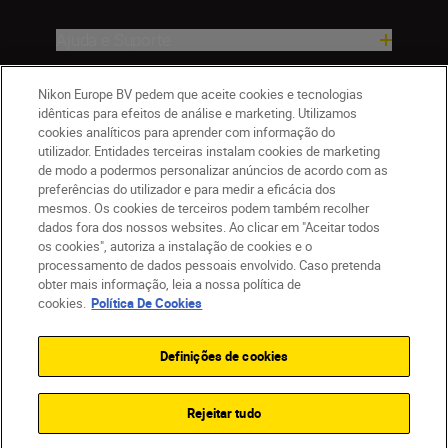
Ajuda e Suporte
Empresa
Nikon Europe BV pedem que aceite cookies e tecnologias
idênticas para efeitos de análise e marketing. Utilizamos
cookies analíticos para aprender com informação do
utilizador. Entidades terceiras instalam cookies de marketing
de modo a podermos personalizar anúncios de acordo com as
preferências do utilizador e para medir a eficácia dos
mesmos. Os cookies de terceiros podem também recolher
dados fora dos nossos websites. Ao clicar em "Aceitar todos
os cookies", autoriza a instalação de cookies e o
processamento de dados pessoais envolvido. Caso pretenda
obter mais informação, leia a nossa política de
PT
Nikon Sites
cookies.
Política De Cookies
Contacte-nos
Aviso de Privacidade
Termos de utilização
Política de Cookies
Definições de cookies
Definições de Cookies
© 2026 Nikon
Rejeitar tudo