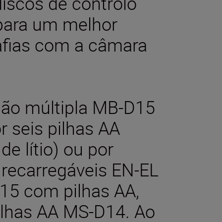
discos de controlo
 para um melhor
rafias com a câmara
ção múltipla MB-D15
r seis pilhas AA
de lítio) ou por
o recarregáveis EN-EL
D15 com pilhas AA,
pilhas AA MS-D14. Ao