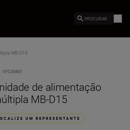
PROCURAR
ltipla MB-D15
U
:
VFC00401
nidade de alimentação
últipla MB-D15
LOCALIZE UM REPRESENTANTE