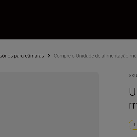
sórios para câmaras
Compre o Unidade de alimentação mú
SK
U
m