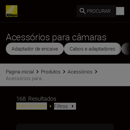
PROCURAR
Acessórios para câmaras
Adaptador de encaixe
Cabos e adaptadores
C
Pagina inicial
Produtos
Acessórios
Acessórios para...
168
Resultados
Mais recentes
Filtros