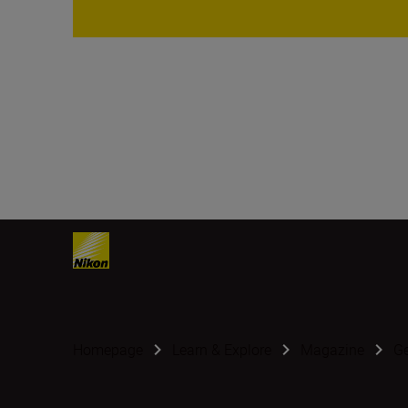
Homepage
Learn & Explore
Magazine
G