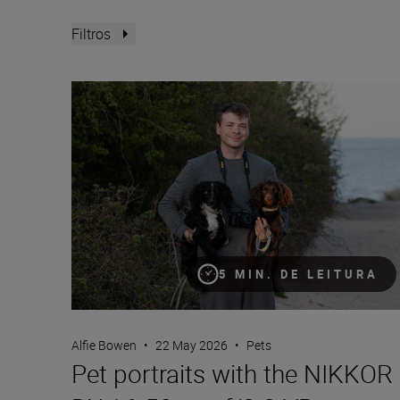
Filtros
Pet portraits with the NIKKOR Z DX 16-50mm f/2.8 
5 MIN. DE LEITURA
Alfie Bowen
•
22 May 2026
•
Pets
Pet portraits with the NIKKOR