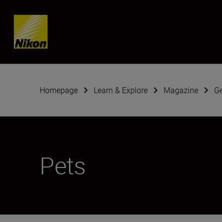
Skip content
Homepage
Learn & Explore
Magazine
G
Pets