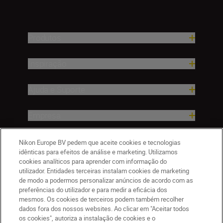
Produtos
Inspiração
Ajuda e Suporte
Empresa
Nikon Europe BV pedem que aceite cookies e tecnologias
idênticas para efeitos de análise e marketing. Utilizamos
cookies analíticos para aprender com informação do
utilizador. Entidades terceiras instalam cookies de marketing
de modo a podermos personalizar anúncios de acordo com as
preferências do utilizador e para medir a eficácia dos
mesmos. Os cookies de terceiros podem também recolher
dados fora dos nossos websites. Ao clicar em "Aceitar todos
PT
Nikon Sites
os cookies", autoriza a instalação de cookies e o