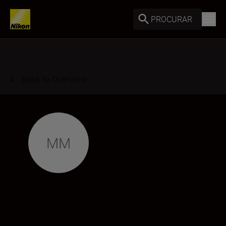
PROCURAR
Back to Overview
MM
Malin Mörner
Photographer
•
Family