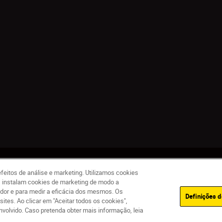
de
Termos de utilização
Política de Cookies
Definições de Cookies
feitos de análise e marketing. Utilizamos cookies
as instalam cookies de marketing de modo a
ador e para medir a eficácia dos mesmos. Os
Definições d
es. Ao clicar em "Aceitar todos os cookies",
volvido. Caso pretenda obter mais informação, leia