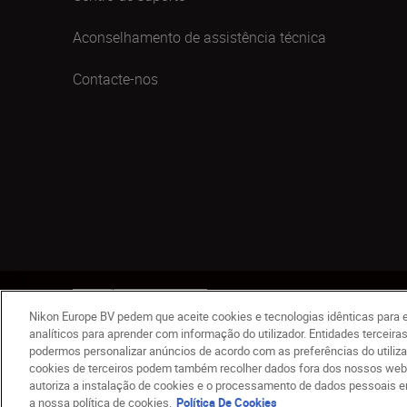
Aconselhamento de assistência técnica
Contacte-nos
PT
Nikon Sites
Contacte-nos
Aviso de Privacida
Nikon Europe BV pedem que aceite cookies e tecnologias idênticas para e
© 2026 Nikon
analíticos para aprender com informação do utilizador. Entidades terceir
podermos personalizar anúncios de acordo com as preferências do utiliz
cookies de terceiros podem também recolher dados fora dos nossos websit
autoriza a instalação de cookies e o processamento de dados pessoais en
a nossa política de cookies.
Política De Cookies