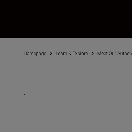
Donna Crous
Photographer
Homepage
Learn & Explore
Meet Our Author
.