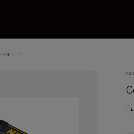
ia AN-DC12
SK
C