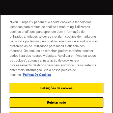
Nikon Europe BV pedem que aceite cookies e tecnologias
idênticas para efeitos de análise e marketing. Utilizamos
cookies analíticos para aprender com informação do
utilizador. Entidades terceiras instalam cookies de marketing
de modo a podermos personalizar anúncios de acordo com as
PT
Nikon Sites
preferências do utilizador e para medir a eficácia dos
mesmos. Os cookies de terceiros podem também recolher
Contacte-nos
Aviso de Privacidade
dados fora dos nossos websites. Ao clicar em "Aceitar todos
Termos de utilização
Política de Cookies
os cookies", autoriza a instalação de cookies e o
Definições de Cookies
processamento de dados pessoais envolvido. Caso pretenda
© 2026 Nikon
obter mais informação, leia a nossa política de
cookies.
Política De Cookies
Definições de cookies
Back to top
Rejeitar tudo