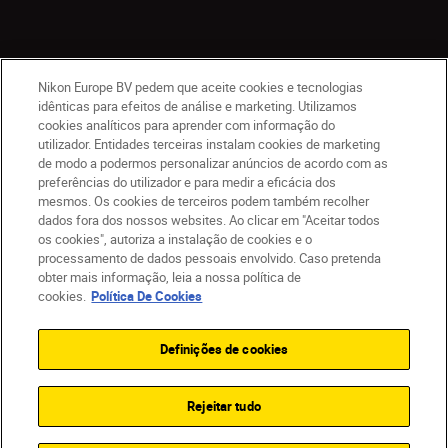
Nikon Europe BV pedem que aceite cookies e tecnologias
idênticas para efeitos de análise e marketing. Utilizamos
cookies analíticos para aprender com informação do
utilizador. Entidades terceiras instalam cookies de marketing
de modo a podermos personalizar anúncios de acordo com as
PT
Nikon Sites
preferências do utilizador e para medir a eficácia dos
mesmos. Os cookies de terceiros podem também recolher
Contacte-nos
Aviso de Privacidade
dados fora dos nossos websites. Ao clicar em "Aceitar todos
Termos de utilização
Política de Cookies
os cookies", autoriza a instalação de cookies e o
Definições de Cookies
processamento de dados pessoais envolvido. Caso pretenda
© 2026 Nikon
obter mais informação, leia a nossa política de
cookies.
Política De Cookies
Definições de cookies
Back to top
Rejeitar tudo