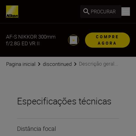
PROCURAR
AF-S NIKKOR 300mm
COMPRE
f/2.8G ED VR II
AGORA
Descrição geral...
Pagina inicial
discontinued
Especificações técnicas
Distância focal