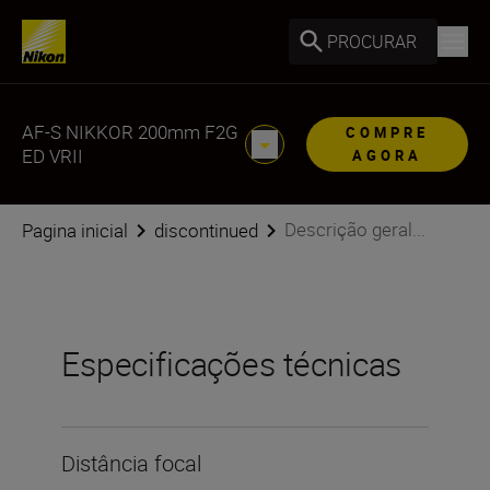
PROCURAR
AF-S NIKKOR 200mm F2G
COMPRE
ED VRII
AGORA
Descrição geral...
Pagina inicial
discontinued
Especificações técnicas
Distância focal