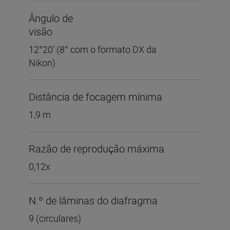
Ângulo de
visão
12°20’ (8° com o formato DX da
Nikon)
Distância de focagem mínima
1,9 m
Razão de reprodução máxima
0,12x
N.º de lâminas do diafragma
9 (circulares)