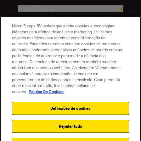
Ajuda e Suporte
Empresa
Nikon Europe BV pedem que aceite cookies e tecnologias
idênticas para efeitos de análise e marketing. Utilizamos
cookies analíticos para aprender com informação do
utilizador. Entidades terceiras instalam cookies de marketing
de modo a podermos personalizar anúncios de acordo com as
preferências do utilizador e para medir a eficácia dos
mesmos. Os cookies de terceiros podem também recolher
dados fora dos nossos websites. Ao clicar em "Aceitar todos
os cookies", autoriza a instalação de cookies e o
processamento de dados pessoais envolvido. Caso pretenda
obter mais informação, leia a nossa política de
PT
Nikon Sites
cookies.
Política De Cookies
Contacte-nos
Aviso de Privacidade
Termos de utilização
Política de Cookies
Definições de cookies
Definições de Cookies
© 2026 Nikon
Rejeitar tudo