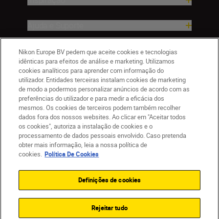
Ajuda e Suporte
Empresa
Nikon Europe BV pedem que aceite cookies e tecnologias
idênticas para efeitos de análise e marketing. Utilizamos
cookies analíticos para aprender com informação do
utilizador. Entidades terceiras instalam cookies de marketing
de modo a podermos personalizar anúncios de acordo com as
preferências do utilizador e para medir a eficácia dos
mesmos. Os cookies de terceiros podem também recolher
dados fora dos nossos websites. Ao clicar em "Aceitar todos
os cookies", autoriza a instalação de cookies e o
processamento de dados pessoais envolvido. Caso pretenda
obter mais informação, leia a nossa política de
PT
Nikon Sites
cookies.
Política De Cookies
Contacte-nos
Aviso de Privacidade
Termos de utilização
Política de Cookies
Definições de cookies
Definições de Cookies
© 2026 Nikon
Rejeitar tudo