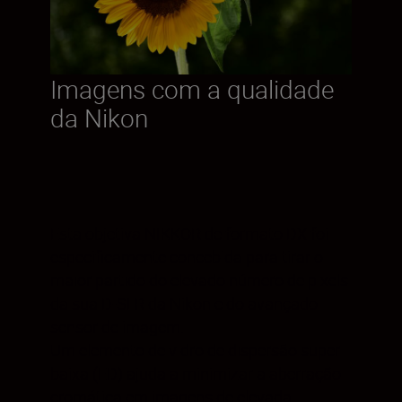
Imagens com a qualidade
da Nikon
Esta objetiva NIKKOR de formato DX foi
especificamente concebida para tirar o
maior partido do elevado número de pixels
da sua D-SLR da Nikon e do avançado
sensor de imagem.
Um elemento de vidro de dispersão super
baixa (ED) ajuda a minimizar a aberração
cromática em imagens de elevada