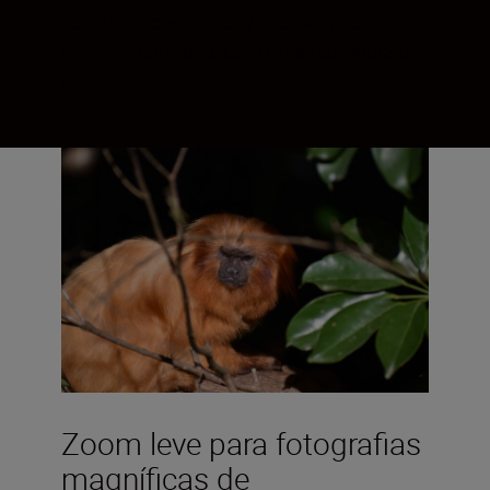
resolução com cores vivas, detalhes
nítidos e contraste com uma reprodução
perfeita.
Zoom leve para fotografias
magníficas de