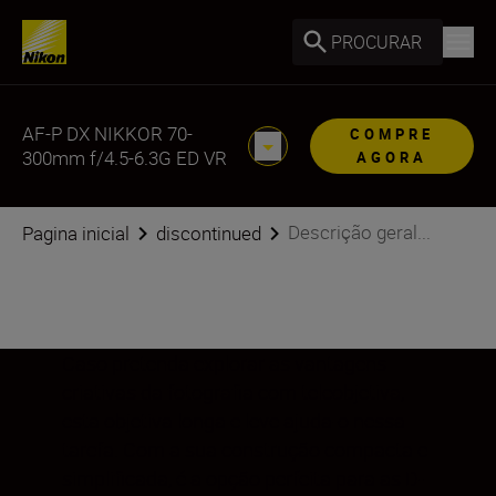
PROCURAR
AF-P DX NIKKOR 70-
COMPRE
300mm f/4.5-6.3G ED VR
AGORA
Descrição geral...
Pagina inicial
discontinued
Caso pretenda explorar as vantagens
criativas da fotografia com teleobjetiva,
esta objetiva longa e leve ajuda-o nessa
tarefa. Com a sua construção compacta e
simplificada, é a opção perfeita para as D-