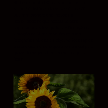
SLR de formato DX mais pequenas da
Nikon.¹ A distância focal versátil de 70–
300 mm proporciona-lhe toda a
flexibilidade de que necessita para
capturar belas fotografias. A Redução da
vibração da Nikon mantém as suas
fotografias nítidas e a objetiva foca rápida
e silenciosamente, o que a torna ideal para
gravar filmagens, bem como imagens
fixas.