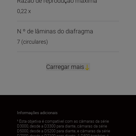
Razão de reprodução máxima
0,22 x
N.º de lâminas do diafragma
7 (circulares)
Carregar mais
Informações adicionais
¹ Esta objetiva é compatível com as câmaras da série
D3000, desde a D3300 para diante, câmaras da série
D5000, desde a D5200 para diante, e câmaras da série
D7000, desde a D7100 para diante. A D500 também é