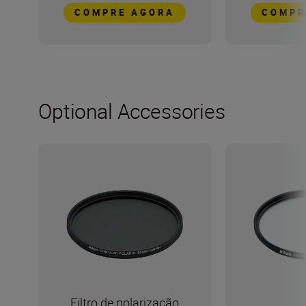
COMPRE AGORA
COMPR
Optional Accessories
Filtro de polarização