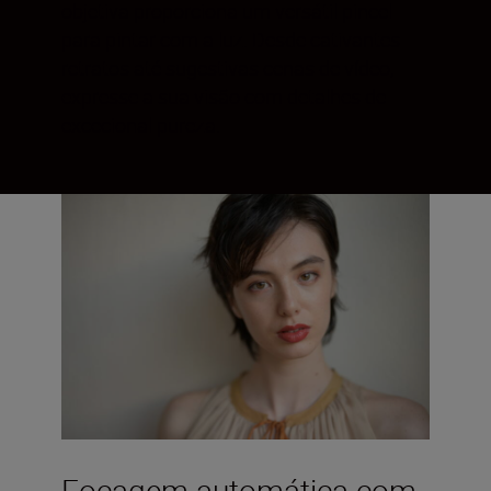
objetiva proporciona um versátil pincel
para pintar com a luz. Desde cativantes
retratos até sugestivas cenas de vídeo,
expresse a sua visão com detalhes de
excecional pureza.
Focagem automática com