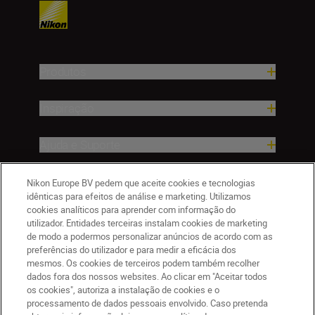
Produtos
Inspiração
Ajuda e Suporte
Empresa
Nikon Europe BV pedem que aceite cookies e tecnologias
idênticas para efeitos de análise e marketing. Utilizamos
cookies analíticos para aprender com informação do
utilizador. Entidades terceiras instalam cookies de marketing
de modo a podermos personalizar anúncios de acordo com as
preferências do utilizador e para medir a eficácia dos
mesmos. Os cookies de terceiros podem também recolher
dados fora dos nossos websites. Ao clicar em "Aceitar todos
os cookies", autoriza a instalação de cookies e o
processamento de dados pessoais envolvido. Caso pretenda