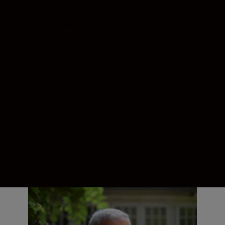
reproduzido com nitidez, mesmo em
disparos a curta distância. Os realces são
reproduzidos como pontos subtis.
Obtenha filmagens 4K de imagem
completa de qualidade excecional, com
uma reduzida profundidade de campo de
rara beleza. Esta objetiva aproxima-nos
dos gestos reveladores. Olhos que contam
uma história. E panos de fundo que criam
contexto.