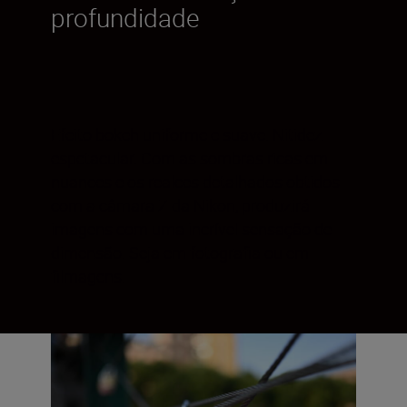
profundidade
Efeito bokeh uniforme e suave. Nitidez
espetacular. Com as sombras ricas em
nuances e os realces detalhados obtidos
com a câmara Z da Nikon, produzirá
imagens com uma incrível sensação de
dimensão. Seja em fotografia ou em
filmagens.