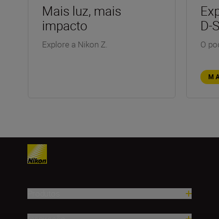
Mais luz, mais
Exp
impacto
D-
Explore a Nikon Z.
O po
M
Produtos
Inspiração