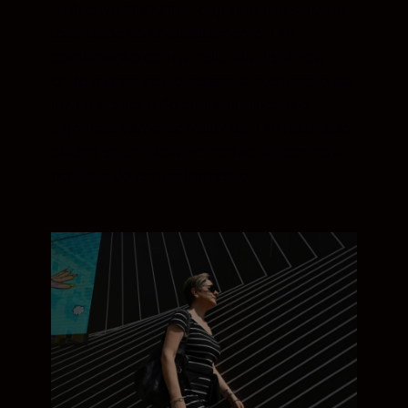
à objetiva NIKKOR Z capturar mais luz na
totalidade do enquadramento. Em
combinação com a reduzida distância
entre o encaixe e o sensor, a atenuação da
luz na periferia do enquadramento é
significativamente reduzida. Em resultado,
obtém-se um detalhe incrível, do centro à
periferia do enquadramento.