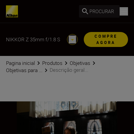
PROCURAR
COMPRE
NIKKOR Z 35mm f/1.8 S
AGORA
Pagina inicial
Produtos
Objetivas
Descrição geral...
Objetivas para ...