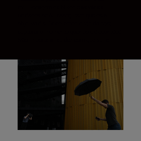
multifocagem da Nikon e as várias
unidades de AF asseguram que esta
objetiva é suficientemente rápida para
capturar o momento quando ele acontece.
Não importa a rapidez com que surja.