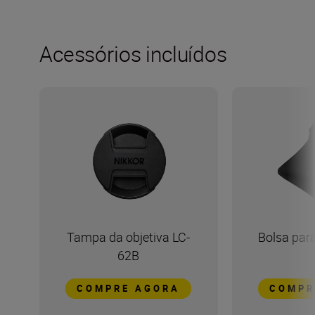
Acessórios incluídos
Tampa da objetiva LC-
Bolsa para
62B
COMPRE AGORA
COMPR