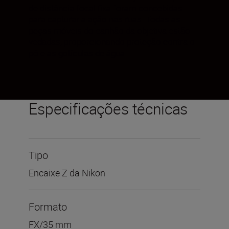
de distância focal fixa foram concebidas
para capturar a ação nas ruas. Todas as
peças móveis do canhão da objetiva estão
vedadas, proporcionando proteção contra o
pó e as gotículas de água.
Especificações técnicas
Tipo
Encaixe Z da Nikon
Formato
FX/35 mm