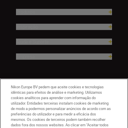
Produtos
Inspiração
Ajuda e Suporte
Empresa
Nikon Europe BV pedem que aceite cookies e tecnologias
idênticas para efeitos de análise e marketing. Utilizamos
cookies analíticos para aprender com informação do
utilizador. Entidades terceiras instalam cookies de marketing
de modo a podermos personalizar anúncios de acordo com as
PT
Nikon Sites
preferências do utilizador e para medir a eficácia dos
mesmos. Os cookies de terceiros podem também recolher
Contacte-nos
Aviso de Privacidade
dados fora dos nossos websites. Ao clicar em "Aceitar todos
Termos de utilização
Política de Cookies