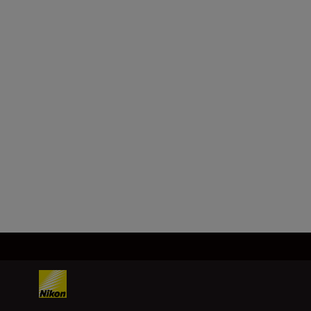
Abertura máxima
ABERTURA
Abertura mínima
f/16
Carregar mais