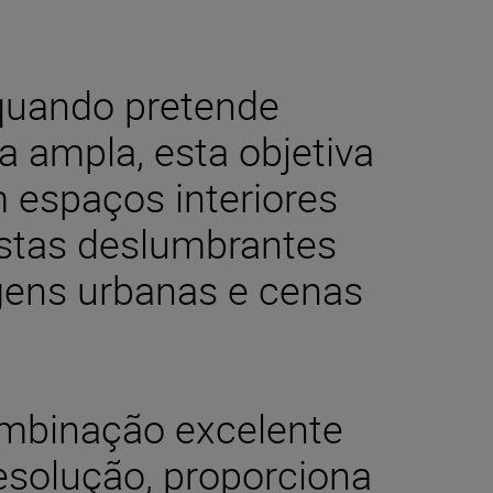
quando pretende
a ampla, esta objetiva
m espaços interiores
vistas deslumbrantes
gens urbanas e cenas
ombinação excelente
resolução, proporciona