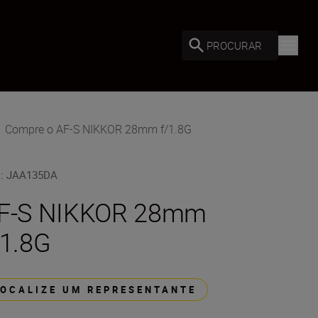
PROCURAR
Compre o AF-S NIKKOR 28mm f/1.8G
U
:
JAA135DA
F-S NIKKOR 28mm
/1.8G
LOCALIZE UM REPRESENTANTE