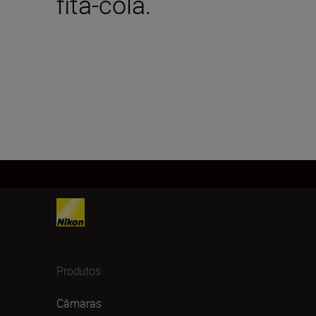
fita-cola.
Produtos
Câmaras