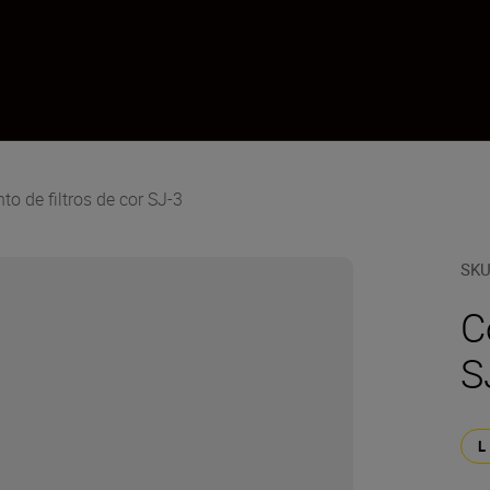
o de filtros de cor SJ-3
SK
C
S