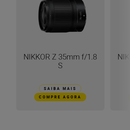
NIKKOR Z 35mm f/1.8
NIK
S
SAIBA MAIS
COMPRE AGORA